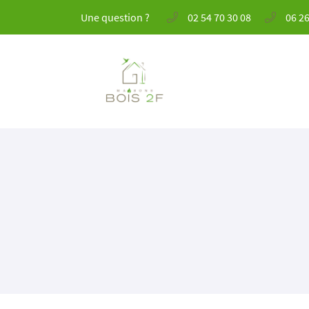
Une question ?
02 54 70 30 08
06 26
41 Rue André Boulle
41000 BLOIS
02 54 70 30 08
Adresse email de réception
