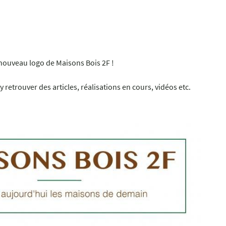
 l'adresse
le formulaire
nouveau logo de Maisons Bois 2F !
 retrouver des articles, réalisations en cours, vidéos etc.