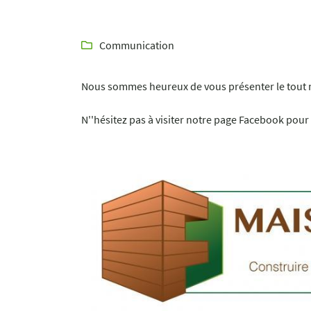
Recopier le code ci-contre

Rafraîchir le captcha

Communication

En cochant cette case, vous consentez à recevoir nos propositions commerciales à
email indiqué ci-dessus. Vous pouvez vous désinscrire à tout moment en utilisant
Nous sommes heureux de vous présenter le tout 
de désinscription
.
N''hésitez pas à visiter notre page Facebook pour y
Inscription