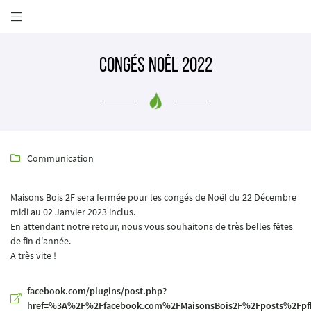

41 Rue André Boulle
41000 BLOIS
02 54 70 30 08
Congés Noêl 2022
Communication

Maisons Bois 2F sera fermée pour les congés de Noël du 22 Décembre
midi au 02 Janvier 2023 inclus.
En attendant notre retour, nous vous souhaitons de très belles fêtes
Adresse email de réception

de fin d'année.
A très vite !
Recopier le code ci-contre

facebook.com/plugins/post.php?
href=%3A%2F%2Ffacebook.com%2FMaisonsBois2F%2Fposts%2Fp
Rafraîchir le captcha
