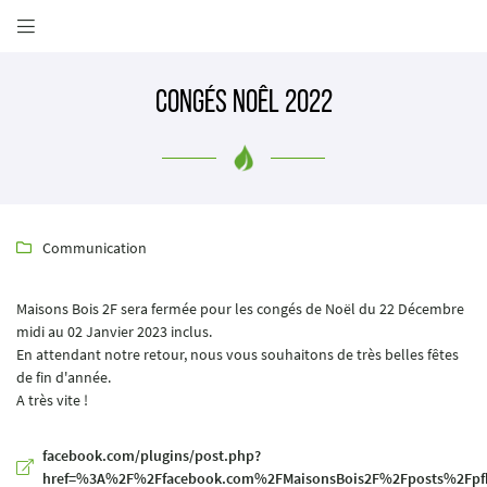

41 Rue André Boulle
41000 BLOIS
02 54 70 30 08
Congés Noêl 2022
Communication

Maisons Bois 2F sera fermée pour les congés de Noël du 22 Décembre
midi au 02 Janvier 2023 inclus.
En attendant notre retour, nous vous souhaitons de très belles fêtes
Adresse email de réception

de fin d'année.
A très vite !
Recopier le code ci-contre

facebook.com/plugins/post.php?
href=%3A%2F%2Ffacebook.com%2FMaisonsBois2F%2Fposts%2Fp
Rafraîchir le captcha
