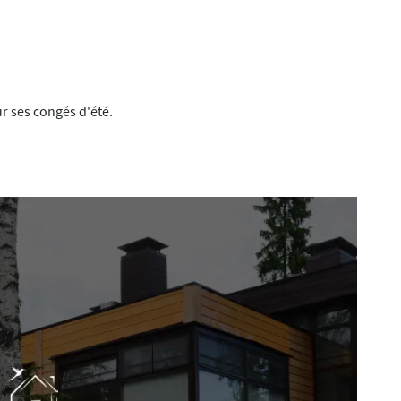
 l'adresse
le formulaire
r ses congés d'été.