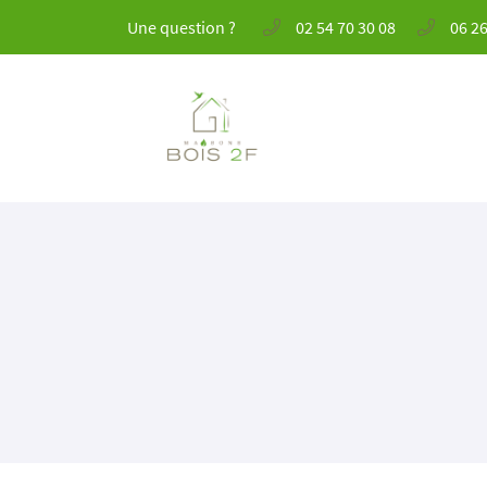
Une question ?
02 54 70 30 08
06 26
41 Rue André Boulle
41000 BLOIS
02 54 70 30 08
Adresse email de réception
