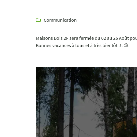
Recopier le code ci-contre

Rafraîchir le captcha

Communication

En cochant cette case, vous consentez à recevoir nos propositions commerciales à
email indiqué ci-dessus. Vous pouvez vous désinscrire à tout moment en utilisant
Maisons Bois 2F sera fermée du 02 au 25 Août pou
de désinscription
.
Bonnes vacances à tous et à très bientôt !!! ⛱
Inscription