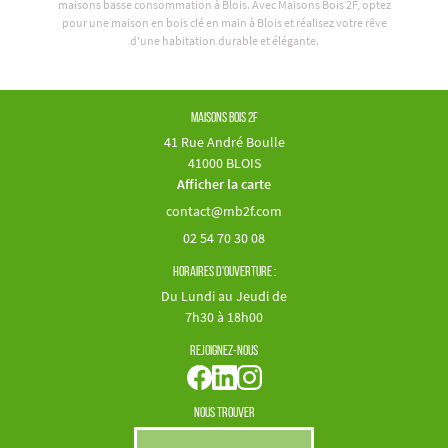
maisons basse consommation à Blois. Avec Maisons Bois 2F, optez
pour une maison en bois clé en main à Blois et réalisez votre rêve
d'une habitation durable et élégante.
Maisons Bois 2F
41 Rue André Boulle
41000 BLOIS
Afficher la carte
02 54 70 30 08
Horaires d'ouverture :
Du Lundi au Jeudi de
7h30 à 18h00
Rejoignez-nous
Nous trouver