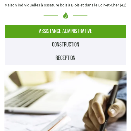
ACCUEIL
Maison individuelles à ossature bois à Blois et dans le Loir-et-Cher (41)
Une question ?
OURQUOI LE BOIS
02 54 70 30 08
VOTRE PROJET
Assistance administrative
S RÉALISATIONS
construction
AVIS
réception
Rejoignez-nous :
ACTUALITÉS
CONTACT