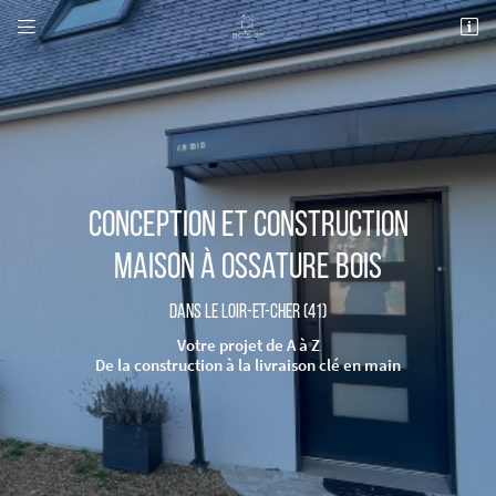


41 Rue André Boulle
41000 BLOIS
02 54 70 30 08
Conception et construction
Maison à ossature bois
Dans le Loir-et-Cher (41)
Adresse email de réception

Votre projet de A à Z
De la construction à la livraison clé en main
Recopier le code ci-contre

Rafraîchir le captcha
