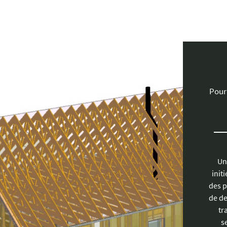
Pour
Une
init
des pl
de de
tr
s