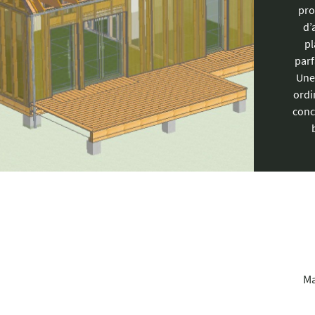
pro
d’
pl
parf
Une 
ordi
conc
Ma