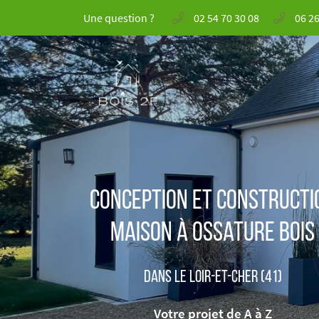
Une question ?
02 54 70 30 08
06 26
41 Rue André Boulle
41000 BLOIS
02 54 70 30 08
Conception et constructi
Maison à ossature bois
Dans le Loir-et-Cher (41)
Adresse email de réception

Votre projet de A à Z