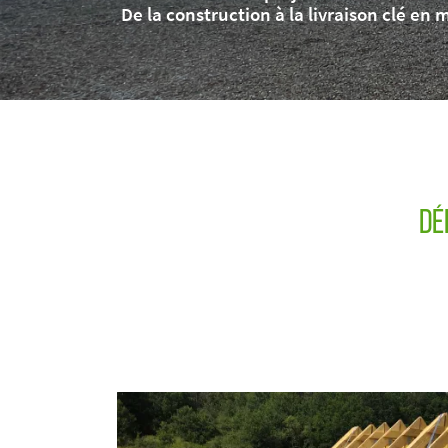
Recopier le code ci-contre
De la construction à la livraison clé en 

Rafraîchir le captcha

En cochant cette case, vous consentez à recevoir nos propositions commerciales à
email indiqué ci-dessus. Vous pouvez vous désinscrire à tout moment en utilisant
de désinscription
.
Inscription
De