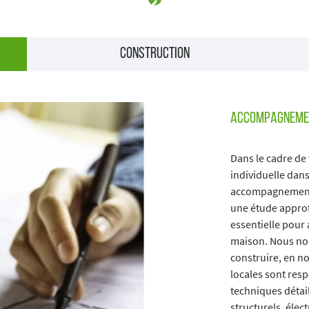
construction
accompagnemen
Dans le cadre de
individuelle dans
accompagnement 
une étude approf
essentielle pour a
maison. Nous nou
construire, en n
locales sont resp
techniques détai
structurels, éle