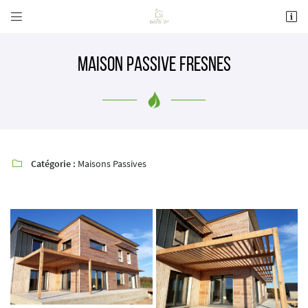


41 Rue André Boulle
41000 BLOIS
02 54 70 30 08
Maison Passive Fresnes
Catégorie :
Maisons Passives

Adresse email de réception

Recopier le code ci-contre

Rafraîchir le captcha
