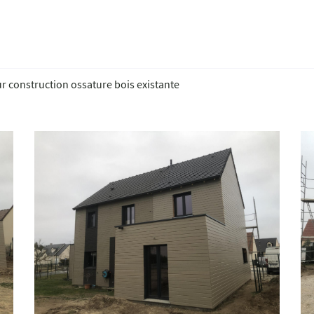
 l'adresse
 construction ossature bois existante
le formulaire