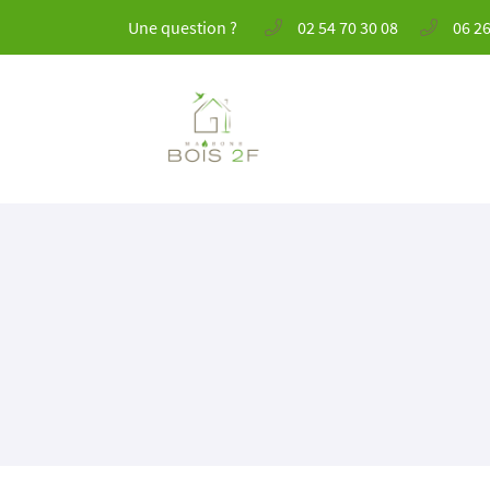
Une question ?
02 54 70 30 08
06 26
41 Rue André Boulle
41000 BLOIS
02 54 70 30 08
Adresse email de réception
