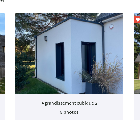
ser

Agrandissement cubique 2
5 photos