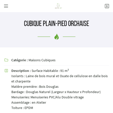


41 Rue André Boulle
41000 BLOIS
02 54 70 30 08
Cubique plain-pied Orchaise
Catégorie :
Maisons Cubiques

Description :
Surface Habitable : 91 m²

Isolants : Laine de bois mural et Ouate de cellulose en dalle bois
Adresse email de réception

et charpente
Matière première : Bois Douglas
Bardage : Douglas Naturel (Largeur x Hauteur x Profondeur)
Recopier le code ci-contre

Menuiseries: Menuiseries PVC/Alu Double vitrage
Rafraîchir le captcha
Assemblage : en Atelier

Toiture : EPDM