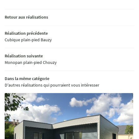
Retour aux réalisations
Réalisation précédente
ACCUEIL
Une question ?
Cubique plain-pied Bauzy
OURQUOI LE BOIS
Réalisation suivante
02 54 70 30 08
VOTRE PROJET
Monopan plain-pied Chouzy
S RÉALISATIONS
Dans la même catégorie
D'autres réalisations qui pourraient vous intéresser
AVIS
Rejoignez-nous :
ACTUALITÉS
CONTACT