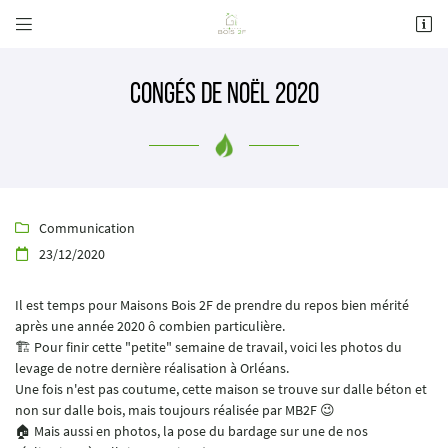


41 Rue André Boulle
41000 BLOIS
02 54 70 30 08
Congés de Noël 2020
Communication

23/12/2020

Il est temps pour Maisons Bois 2F de prendre du repos bien mérité
Adresse email de réception

après une année 2020 ô combien particulière.
🏗 Pour finir cette "petite" semaine de travail, voici les photos du
Recopier le code ci-contre

levage de notre dernière réalisation à Orléans.
Une fois n'est pas coutume, cette maison se trouve sur dalle béton et
Rafraîchir le captcha

non sur dalle bois, mais toujours réalisée par MB2F 😉
🏠 Mais aussi en photos, la pose du bardage sur une de nos