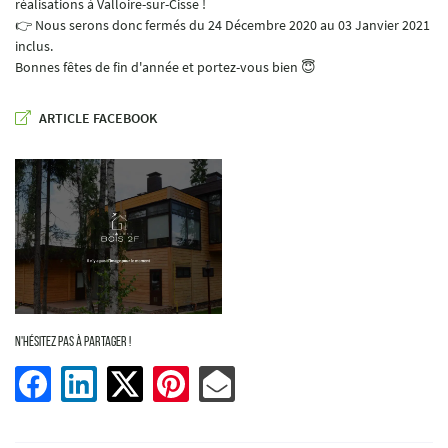
réalisations à Valloire-sur-Cisse !
👉 Nous serons donc fermés du 24 Décembre 2020 au 03 Janvier 2021
inclus.
Bonnes fêtes de fin d'année et portez-vous bien 😇
En cochant cette case, vous consentez à recevoir nos propositions commerciales à l'adresse
email indiqué ci-dessus. Vous pouvez vous désinscrire à tout moment en utilisant
le
ARTICLE FACEBOOK
formulaire de désinscription
.
Inscription
N'hésitez pas à partager !
ACCUEIL