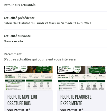
Une question ?
Retour aux actualités
OURQUOI LE BOIS
Actualité précédente
02 54 70 30 08
VOTRE PROJET
Salon de l’Habitat du Lundi 29 Mars au Samedi 03 Avril 2021
S RÉALISATIONS
Actualité suivante
Nouveau site
AVIS
Rejoignez-nous :
Récemment
ACTUALITÉS
D'autres actualités qui pourraient vous intéresser
CONTACT
Recrute Monteur
Recrute Plaquiste
Ossature Bois
expérimenté
VOIR L'ACTUALITÉ
VOIR L'ACTUALITÉ