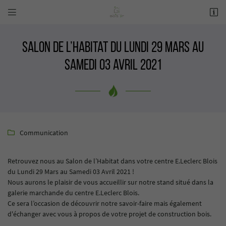


41 Rue André Boulle
41000 BLOIS
02 54 70 30 08
Salon de l’Habitat du Lundi 29 Mars au
Samedi 03 Avril 2021
Communication

Adresse email de réception

Retrouvez nous au Salon de l’Habitat dans votre centre E.Leclerc Blois
du Lundi 29 Mars au Samedi 03 Avril 2021 !
Nous aurons le plaisir de vous accueillir sur notre stand situé dans la
Recopier le code ci-contre

galerie marchande du centre E.Leclerc Blois.
Ce sera l’occasion de découvrir notre savoir-faire mais également
Rafraîchir le captcha

d'échanger avec vous à propos de votre projet de construction bois.