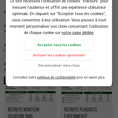
Ce site nécessite l'utilisation de cookies "traceurs" pour
ACCUEIL
Une question ?
mesurer l'audience et offrir une expérience utilisateur
Retour aux actualités
optimale. En cliquant sur "Accepter tous les cookies",
OURQUOI LE BOIS
vous consentez à leur utilisation. Vous pouvez à tout
02 54 70 30 08
moment personnaliser vos choix concernant l'utilisation
Actualité précédente
VOTRE PROJET
Article La Nouvelle Répubique du 01/06/2021
de chaque cookie sur
notre page dédiée
.
S RÉALISATIONS
Accepter tous les cookies
Actualité suivante
AVIS
Congés de Noël 2020
Refuser les cookies optionnels
Rejoignez-nous :
ACTUALITÉS
Récemment
Personnaliser mes choix
D'autres actualités qui pourraient vous intéresser
CONTACT
Consultez notre
politique de confidentialité
pour en savoir plus.
Recrute Monteur
Recrute Plaquiste
Ossature Bois
expérimenté