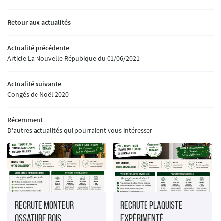
ACCUEIL
Une question ?
Retour aux actualités
OURQUOI LE BOIS
02 54 70 30 08
Actualité précédente
VOTRE PROJET
Article La Nouvelle Répubique du 01/06/2021
S RÉALISATIONS
Actualité suivante
AVIS
Congés de Noël 2020
Rejoignez-nous :
ACTUALITÉS
Récemment
D'autres actualités qui pourraient vous intéresser
CONTACT
Recrute Monteur
Recrute Plaquiste
Ossature Bois
expérimenté