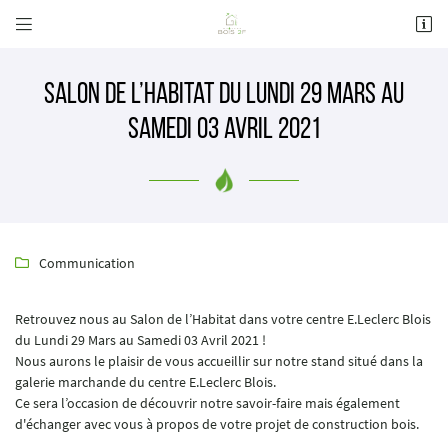


41 Rue André Boulle
41000 BLOIS
02 54 70 30 08
Salon de l’Habitat du Lundi 29 Mars au
Samedi 03 Avril 2021
Communication

Adresse email de réception

Retrouvez nous au Salon de l’Habitat dans votre centre E.Leclerc Blois
du Lundi 29 Mars au Samedi 03 Avril 2021 !
Nous aurons le plaisir de vous accueillir sur notre stand situé dans la
Recopier le code ci-contre

galerie marchande du centre E.Leclerc Blois.
Ce sera l’occasion de découvrir notre savoir-faire mais également
Rafraîchir le captcha

d'échanger avec vous à propos de votre projet de construction bois.